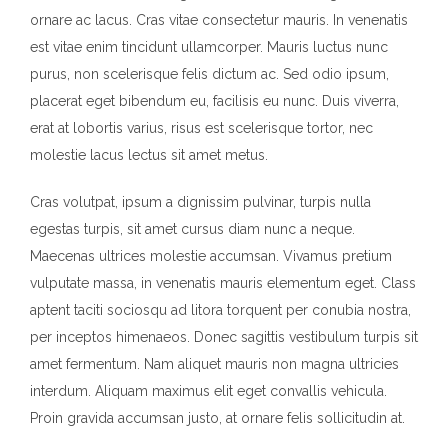
ornare ac lacus. Cras vitae consectetur mauris. In venenatis
est vitae enim tincidunt ullamcorper. Mauris luctus nunc
purus, non scelerisque felis dictum ac. Sed odio ipsum,
placerat eget bibendum eu, facilisis eu nunc. Duis viverra,
erat at lobortis varius, risus est scelerisque tortor, nec
molestie lacus lectus sit amet metus.
Cras volutpat, ipsum a dignissim pulvinar, turpis nulla
egestas turpis, sit amet cursus diam nunc a neque.
Maecenas ultrices molestie accumsan. Vivamus pretium
vulputate massa, in venenatis mauris elementum eget. Class
aptent taciti sociosqu ad litora torquent per conubia nostra,
per inceptos himenaeos. Donec sagittis vestibulum turpis sit
amet fermentum. Nam aliquet mauris non magna ultricies
interdum. Aliquam maximus elit eget convallis vehicula.
Proin gravida accumsan justo, at ornare felis sollicitudin at.