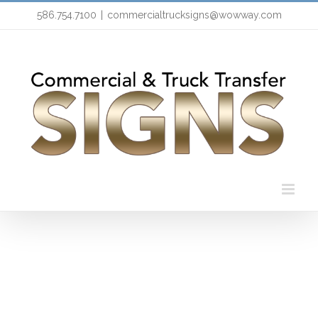
Skip
586.754.7100
|
commercialtrucksigns@wowway.com
to
content
Varius Lectus Ulla